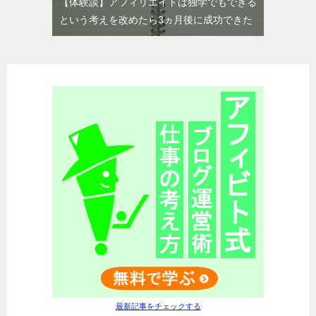
【体験談】アフィリエイトは独学でもできる
という考えを改めたら3ヵ月後に成功できた
最新記事をチェックする