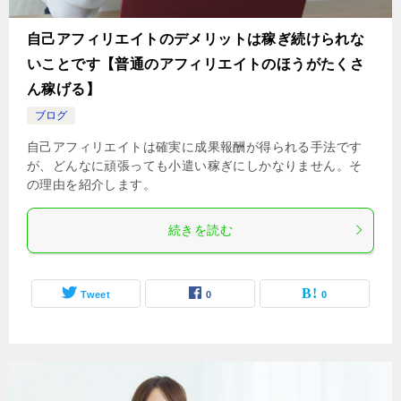
自己アフィリエイトのデメリットは稼ぎ続けられな
いことです【普通のアフィリエイトのほうがたくさ
ん稼げる】
ブログ
自己アフィリエイトは確実に成果報酬が得られる手法です
が、どんなに頑張っても小遣い稼ぎにしかなりません。そ
の理由を紹介します。
続きを読む
Tweet
0
0