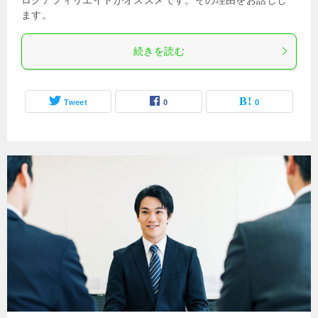
ます。
続きを読む
Tweet
0
0