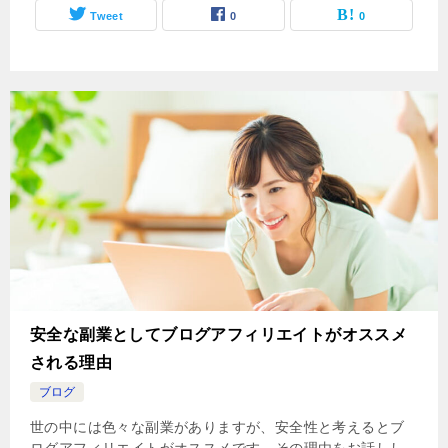
Tweet
0
0
安全な副業としてブログアフィリエイトがオススメ
される理由
ブログ
世の中には色々な副業がありますが、安全性と考えるとブ
ログアフィリエイトがオススメです。その理由をお話しし