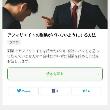
アフィリエイトの副業がバレないようにする方法
ブログ
副業でアフィリエイトを始めたいのに会社にバレると思っ
て悩んでいませんか？会社にバレずに副業を始める方法を
お話しします。
続きを読む
Tweet
0
0