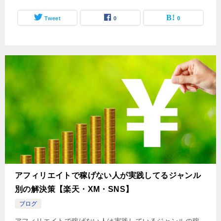
Tweet
0
0
アフィリエイトで稼げない人が実践してるジャンル
別の解決策【楽天・XM・SNS】
ブログ
アフィリエイトで稼げない人は実践しているジャンルの稼