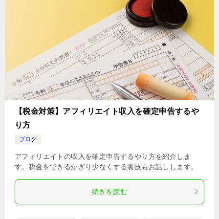
【税金対策】アフィリエイト収入を確定申告するや
り方
ブログ
アフィリエイトの収入を確定申告するやり方を紹介しま
す。税金をできるかぎり少なくする裏技もお話しします。
続きを読む