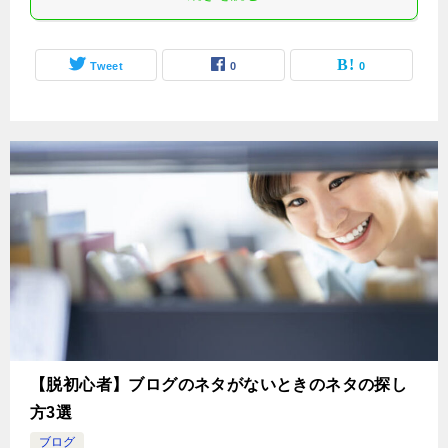
Tweet
0
0
【脱初心者】ブログのネタがないときのネタの探し
方3選
ブログ