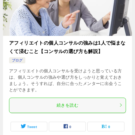
アフィリエイトの個人コンサルの強みは1人で悩まな
くて済むこと【コンサルの選び方も解説】
ブログ
アフィリエイトの個人コンサルを受けようと思っている方
は、個人コンサルの強みや選び方をしっかりと覚えておき
ましょう。そうすれば、自分に合ったメンターに出会うこ
とができます。
続きを読む
Tweet
0
0