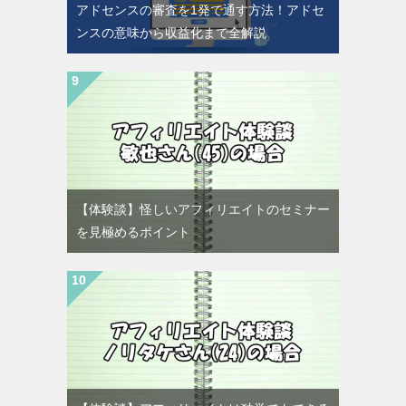
アドセンスの審査を1発で通す方法！アドセ
ンスの意味から収益化まで全解説
【体験談】怪しいアフィリエイトのセミナー
を見極めるポイント